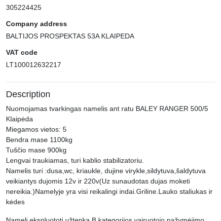
305224425
Company address
BALTIJOS PROSPEKTAS 53A KLAIPEDA
VAT code
LT100012632217
Description
Nuomojamas tvarkingas namelis ant ratu BALEY RANGER 500/5
Klaipėda
Miegamos vietos: 5
Bendra mase 1100kg
Tuščio mase 900kg
Lengvai traukiamas, turi kablio stabilizatoriu.
Namelis turi :dusa,wc, kriaukle, dujine virykle,sildytuva,šaldytuva
veikiantys dujomis 12v ir 220v(Uz sunaudotas dujas moketi
nereikia.)Namelyje yra visi reikalingi indai.Griline.Lauko staliukas ir
kėdes
Nameli ekspluototi užtenka B kategorijos vairuotojo pažymėjimo.