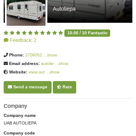
Autoliepa
/
10.00
10
Fantastic
Feedback:
2
Phone:
3706052 ...show
Email address:
autolie ...show
Website:
www.aut ...show
Send a message
Rate
Company
Company name
UAB AUTOLIEPA
Company code